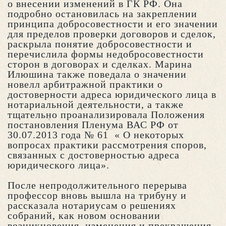
о внесении изменений в ГК РФ. Она
подробно остановилась на закреплении
принципа добросовестности и его значении
для пределов проверки договоров и сделок,
раскрыла понятие добросовестности и
перечислила формы недобросовестности
сторон в договорах и сделках. Марина
Илюшина также поведала о значении
новелл арбитражной практики о
достоверности адреса юридического лица в
нотариальной деятельности, а также
тщательно проанализировала Положения
постановления Пленума ВАС РФ от
30.07.2013 года № 61 « О некоторых
вопросах практики рассмотрения споров,
связанных с достоверностью адреса
юридического лица».
После непродолжительного перерыва
профессор вновь вышла на трибуну и
рассказала нотариусам о решениях
собраний, как новом основании
возникновения, изменения и прекращения