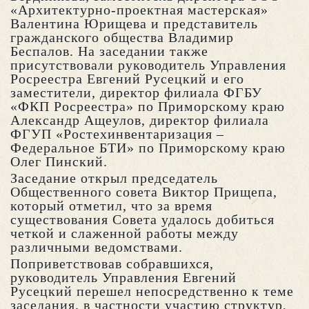
«Архитектурно-проектная мастерская»
Валентина Юрищева и представитель
гражданского общества Владимир
Беспалов. На заседании также
присутствовали руководитель Управления
Росреестра Евгений Русецкий и его
заместители, директор филиала ФГБУ
«ФКП Росреестра» по Приморскому краю
Александр Ащеулов, директор филиала
ФГУП «Ростехинвентаризация –
Федеральное БТИ» по Приморскому краю
Олег Пинский.
Заседание открыл председатель
Общественного совета Виктор Прищепа,
который отметил, что за время
существования Совета удалось добиться
четкой и слаженной работы между
различными ведомствами.
Поприветствовав собравшихся,
руководитель Управления Евгений
Русецкий перешел непосредственно к теме
заседания, в частности участию структур,