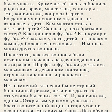
было упасть. Кроме детей здесь собрались
родители, врачи, медсестры, санитары…
Но, конечно же, вопросы Сергею
Богдановичу в основном задавали не
взрослые, а дети. Кем мечтал стать в
детстве Сергей? Сколько у него братьев и
сестер? Как пришел в футбол? Кто кумир в
футболе? Сколько у него детей и за какую
команду болеют его сыновья…. И много-
много других вопросов.
После того, как все вопросы были
исчерпаны, началась раздача подарков и
автографов. Шарфы и футболки достались
мальчишкам и девчонкам постарше,
игрушки, карандаши и раскраски –
малышам.
Нет сомнений, что если бы не строгий
больничный режим, дети еще долго не
отпускали бы своих гостей. И, конечно же,
одним «Открытым уроком» участие в
благотворительной акции нотариусов не
ограничится. Нотариусы Санкт-Петербурга