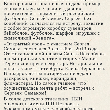
Викторовны, и она первая подала пример
своим коллегам. Среди ее давних
посетителей - знаменитый российский
футболист Сергей Семак. Сергей без
колебаний согласился на встречу, захватив
с собой огромную коробку сувениров,
бейсболок, футболок, шарфов, игрушек с
символикой «Зенита».
«Открытый урок» с участием Сергея
Семака состоялся 3 сентября 2013 года.
От Нотариальной палаты Санкт-Петербурга
в нем приняли участие нотариус Мария
Терехова и пресс-секретарь Нотариальной
палаты Санкт-Петербурга Елена Черкасова.
В подарок детям нотариусы передали
раскраски, книжки, карандаши,
фломастеры. Но самое главное, что
осуществилась мечта ребят – встреча с
Сергеем Семаком!
В холле детского отделения НИИ
онкологии имени Н.Н.Петрова в
буквальном смысле слова яблоку негде